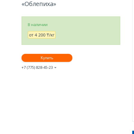
«Облепиха»
В наличии
от
4 200 ₸/кг
Купить
+7 (775) 828-45-23