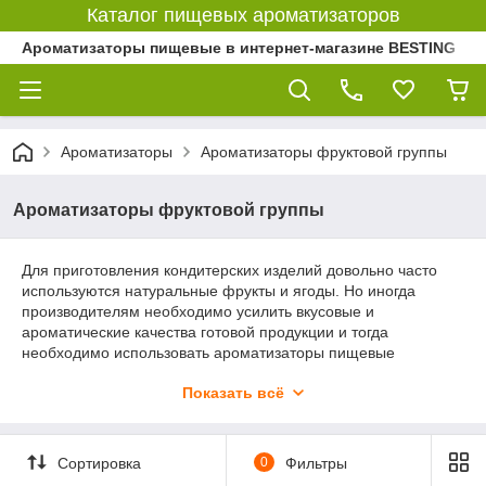
Каталог пищевых ароматизаторов
Ароматизаторы пищевые в интернет-магазине BESTING
Ароматизаторы
Ароматизаторы фруктовой группы
Ароматизаторы фруктовой группы
Для приготовления кондитерских изделий довольно часто
используются натуральные фрукты и ягоды. Но иногда
производителям необходимо усилить вкусовые и
ароматические качества готовой продукции и тогда
необходимо использовать ароматизаторы пищевые
фруктовые. Купить их можно для применения в домашней и
Показать всё
промышленной кулинарии.
Какие
аромати
Сортировка
0
Фильтры
заторы