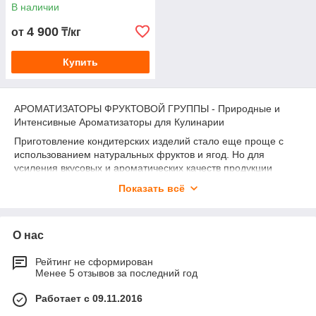
В наличии
4 900
от
₸/кг
Купить
АРОМАТИЗАТОРЫ ФРУКТОВОЙ ГРУППЫ - Природные и
Интенсивные Ароматизаторы для Кулинарии
Приготовление кондитерских изделий стало еще проще с
использованием натуральных фруктов и ягод. Но для
усиления вкусовых и ароматических качеств продукции
необходимо обратить внимание на пищевые ароматизаторы
Показать всё
фруктовые. Купить их можно как для домашнего, так и для
промышленного использования.
Ключевые продукты:
О нас
Абрикос - идеальный выбор для фруктовых закусок,
сладких спредов и батончиков. Придайте своим
Рейтинг не сформирован
продуктам натуральный, полезный и вкусный аромат
Менее 5 отзывов за последний год
абрикоса.
Работает с 09.11.2016
Вишня - совершенный баланс сладкого и кислого,