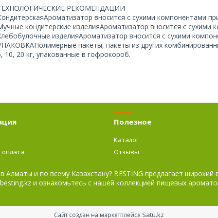
ТЕХНОЛОГИЧЕСКИЕ РЕКОМЕНДАЦИИ
КондитерскаяАроматизатор вносится с сухими компонентами пр
Мучные кондитерские изделияАроматизатор вносится с сухими 
Хлебобулочные изделияАроматизатор вносится с сухими компон
УПАКОВКАПолимерные пакеты, пакеты из других комбинированных
5, 10, 20 кг, упакованные в гофрокороб.
ация
Полезное
Каталог
и оплата
Отзывы
 в Алматы и по всему Казахстану? BESTING предлагает широкий
besting.kz и ознакомьтесь с нашей коллекцией пищевых аромато
Satu.kz
Сайт создан на маркетплейсе