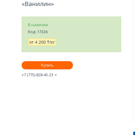
«Ванилин»
В наличии
Код:
17326
от
4 200 ₸/кг
Купить
+7 (775) 828-45-23