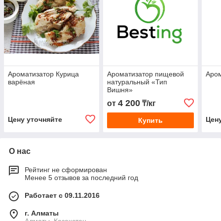
Ароматизатор Курица
Ароматизатор пищевой
Аром
варёная
натуральный «Тип
Вишня»
4 200
от
₸/кг
Цену уточняйте
Цен
Купить
О нас
Рейтинг не сформирован
Менее 5 отзывов за последний год
Работает с 09.11.2016
г. Алматы