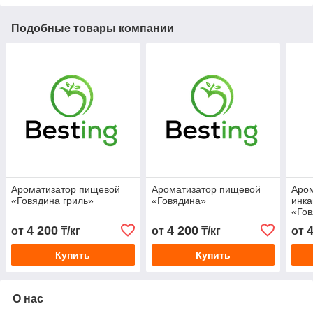
Подобные товары компании
Ароматизатор пищевой
Ароматизатор пищевой
Аро
«Говядина гриль»
«Говядина»
инк
«Го
4 200
4 200
от
₸/кг
от
₸/кг
от
Купить
Купить
О нас