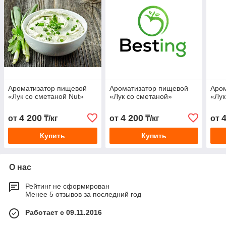
Ароматизатор пищевой
Ароматизатор пищевой
Аро
«Лук cо сметаной Nut»
«Лук cо сметаной»
«Лук
4 200
4 200
от
₸/кг
от
₸/кг
от
Купить
Купить
О нас
Рейтинг не сформирован
Менее 5 отзывов за последний год
Работает с 09.11.2016