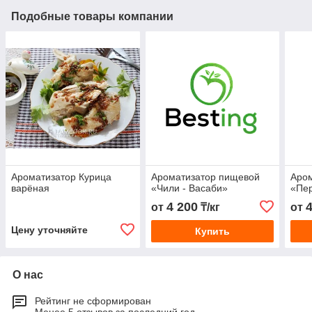
Подобные товары компании
Ароматизатор Курица
Ароматизатор пищевой
Аро
варёная
«Чили - Васаби»
«Пе
4 200
от
₸/кг
от
Цену уточняйте
Купить
О нас
Рейтинг не сформирован