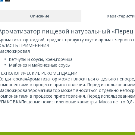
Описание
Характеристи
Ароматизатор пищевой натуральный «Перец 
Ароматизатор жидкий, придает продукту вкус и аромат черного п
ОБЛАСТЬ ПРИМЕНЕНИЯ
Масложировая
Кетчупы и соусы, хрен,горчица
Майонез и майонезные соусы
ТЕХНОЛОГИЧЕСКИЕ РЕКОМЕНДАЦИИ
КондитерскаяАроматизатор может вноситься отдельно непосредс
компонентами в процессе приготовления. Перед использование
МасложироваяАроматизатор может вноситься отдельно непосред
компонентами в процессе приготовления. Перед использование
УПАКОВКАПищевые полиэтиленовые канистры. Масса нетто 0,8-10