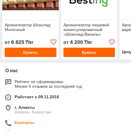
Ароматизатор Шоколад
Ароматизатор пищевой
Аром
Молочный
инкапсулированный
вар
«Шоколад-Ваниль»
6 825
4 200
от
₸/кг
от
₸/кг
Цен
Купить
Купить
О нас
Рейтинг не сформирован
Менее 5 отзывов за последний год
Работает с 09.11.2016
г. Алматы
Алматы, Казахстан
Контакты