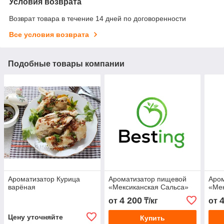
Условия возврата
Возврат товара в течение 14 дней по договоренности
Все условия возврата
Подобные товары компании
Ароматизатор Курица
Ароматизатор пищевой
Аро
варёная
«Мексиканская Сальса»
«Мек
4 200
от
₸/кг
от
Цену уточняйте
Купить