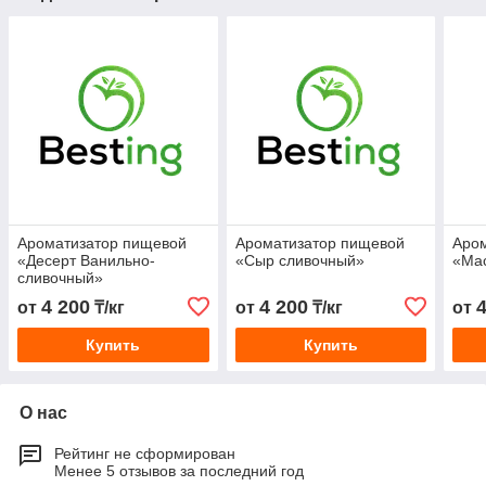
Ароматизатор пищевой
Ароматизатор пищевой
Аро
«Десерт Ванильно-
«Сыр сливочный»
«Ма
сливочный»
4 200
4 200
от
₸/кг
от
₸/кг
от
Купить
Купить
О нас
Рейтинг не сформирован
Менее 5 отзывов за последний год