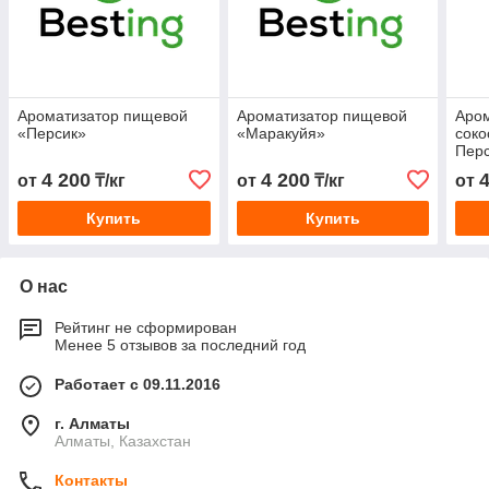
Ароматизатор пищевой
Ароматизатор пищевой
Аро
«Персик»
«Маракуйя»
сок
Пер
4 200
4 200
от
₸/кг
от
₸/кг
от
Купить
Купить
О нас
Рейтинг не сформирован
Менее 5 отзывов за последний год
Работает с 09.11.2016
г. Алматы
Алматы, Казахстан
Контакты