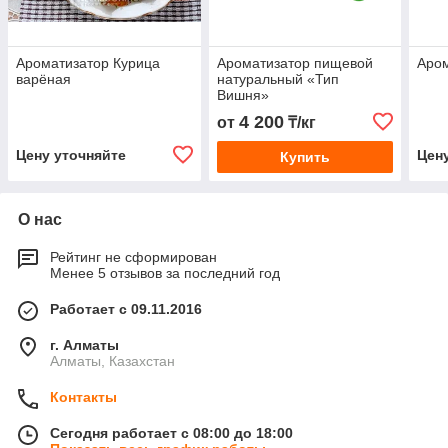
Ароматизатор Курица
Ароматизатор пищевой
Аром
варёная
натуральный «Тип
Вишня»
4 200
от
₸/кг
Цену уточняйте
Цен
Купить
О нас
Рейтинг не сформирован
Менее 5 отзывов за последний год
Работает с 09.11.2016
г. Алматы
Алматы, Казахстан
Контакты
Сегодня работает с 08:00 до 18:00