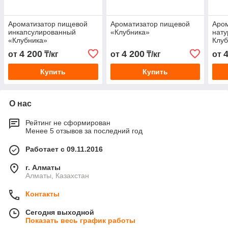
Ароматизатор пищевой
Ароматизатор пищевой
Аро
инкапсулированный
«Клубника»
нату
«Клубника»
Клуб
4 200
4 200
от
₸/кг
от
₸/кг
от
Купить
Купить
О нас
Рейтинг не сформирован
Менее 5 отзывов за последний год
Работает с 09.11.2016
г. Алматы
Алматы, Казахстан
Контакты
Сегодня выходной
Показать весь график работы