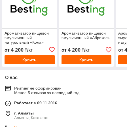
Ароматизатор пищевой
Ароматизатор пищевой
Аро
эмульсионный
эмульсионный «Абрикос»
эму
натуральный «Кола»
нату
4 200
4 200
от
₸/кг
от
₸/кг
от
Купить
Купить
О нас
Рейтинг не сформирован
Менее 5 отзывов за последний год
Работает с 09.11.2016
г. Алматы
Алматы, Казахстан