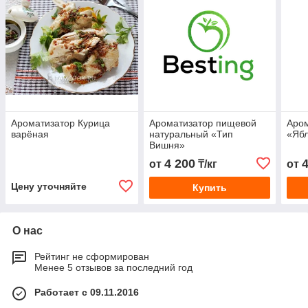
Ароматизатор Курица
Ароматизатор пищевой
Аро
варёная
натуральный «Тип
«Яб
Вишня»
4 200
от
₸/кг
от
Цену уточняйте
Купить
О нас
Рейтинг не сформирован
Менее 5 отзывов за последний год
Работает с 09.11.2016