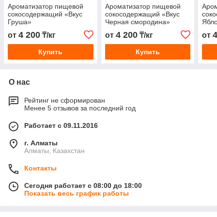
Ароматизатор пищевой
Ароматизатор пищевой
Аро
сокосодержащий «Вкус
сокосодержащий «Вкус
сок
Груша»
Черная смородина»
Ябл
4 200
4 200
от
₸/кг
от
₸/кг
от
Купить
Купить
О нас
Рейтинг не сформирован
Менее 5 отзывов за последний год
Работает с 09.11.2016
г. Алматы
Алматы, Казахстан
Контакты
Сегодня работает с 08:00 до 18:00
Показать весь график работы