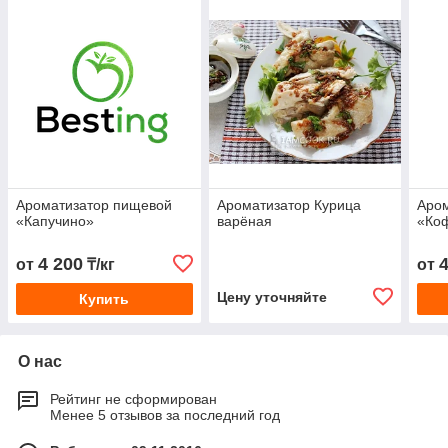
Ароматизатор пищевой
Ароматизатор Курица
Аро
«Капучино»
варёная
«Ко
4 200
от
₸/кг
от
Цену уточняйте
Купить
О нас
Рейтинг не сформирован
Менее 5 отзывов за последний год