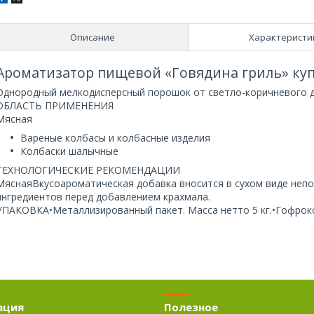
Описание
Характеристи
Ароматизатор пищевой «Говядина гриль» куп
Однородный мелкодисперсный порошок от светло-коричневого д
ОБЛАСТЬ ПРИМЕНЕНИЯ
Мясная
Вареные колбасы и колбасные изделия
Колбаски шалычные
ТЕХНОЛОГИЧЕСКИЕ РЕКОМЕНДАЦИИ
МяснаяВкусоароматическая добавка вносится в сухом виде непос
ингредиентов перед добавлением крахмала.
УПАКОВКА•Металлизированный пакет. Масса нетто 5 кг.•Гофроко
ация
Полезное