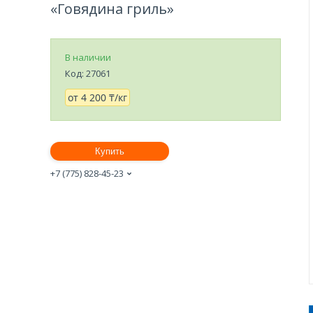
«Говядина гриль»
В наличии
Код:
27061
от
4 200 ₸/кг
Купить
+7 (775) 828-45-23