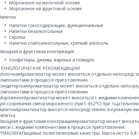
Мороженое на молочной основе
Мороженое на фруктовой основе
Напитки
Напитки сокосодержащие, функциональные
Напитки безалкогольные
Сиропы
Напитки слабоалкогольные, крепкий алкоголь
Овощная и фруктовая консервация
Конфитюры, джемы, варенье и повидло
ТЕХНОЛОГИЧЕСКИЕ РЕКОМЕНДАЦИИ
МолочнаяАроматизатор может вноситься отдельно непосредстве
компонентами в процессе приготовления.
КондитерскаяАроматизатор может вноситься отдельно непосредс
компонентами в процессе приготовления.
МороженоеАроматизатор может вноситься с жидкими компонента
для созревания смеси мороженого (при t-4±2°C) при тщательно
НапиткиАроматизатор вносится непосредственно в купажную ем
напитка.
Овощная и фруктовая консервацияАроматизатор может вноситьс
смеси с жидкими компонентами в процессе приготовления.
УПАКОВКАПищевые полиэтиленовые канистры. Масса нетто 0,8-10