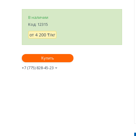
В наличии
Код:
12315
от
4 200 ₸/кг
Купить
+7 (775) 828-45-23