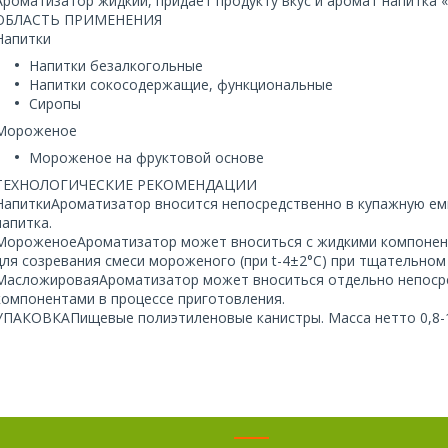
Ароматизатор жидкий, придает продукту вкус и аромат напитка «
ОБЛАСТЬ ПРИМЕНЕНИЯ
Напитки
Напитки безалкогольные
Напитки сокосодержащие, функциональные
Сиропы
Мороженое
Мороженое на фруктовой основе
ТЕХНОЛОГИЧЕСКИЕ РЕКОМЕНДАЦИИ
НапиткиАроматизатор вносится непосредственно в купажную ем
напитка.
МороженоеАроматизатор может вноситься с жидкими компонента
для созревания смеси мороженого (при t-4±2°C) при тщательно
МасложироваяАроматизатор может вноситься отдельно непосред
компонентами в процессе приготовления.
УПАКОВКАПищевые полиэтиленовые канистры. Масса нетто 0,8-10