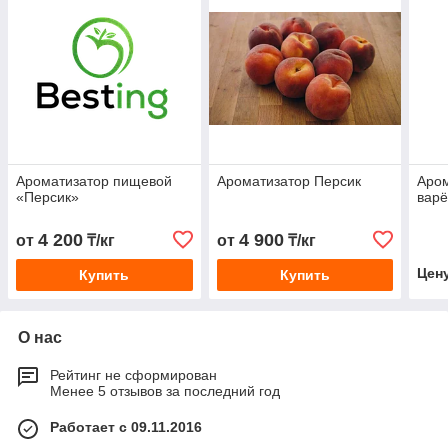
Ароматизатор пищевой
Ароматизатор Персик
Аром
«Персик»
вар
4 200
4 900
от
₸/кг
от
₸/кг
Цен
Купить
Купить
О нас
Рейтинг не сформирован
Менее 5 отзывов за последний год
Работает с 09.11.2016