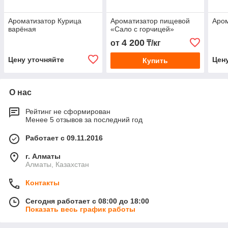
Ароматизатор Курица
Ароматизатор пищевой
Аром
варёная
«Cало с горчицей»
4 200
от
₸/кг
Цену уточняйте
Цен
Купить
О нас
Рейтинг не сформирован
Менее 5 отзывов за последний год
Работает с 09.11.2016
г. Алматы
Алматы, Казахстан
Контакты
Сегодня работает с 08:00 до 18:00
Показать весь график работы