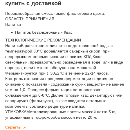
купить с доставкой
Порошкообразная смесь темно-фиолетового цвета.
ОБЛАСТЬ ПРИМЕНЕНИЯ
Напитки
Напиток безалкогольный Квас
ТЕХНОЛОГИЧЕСКИЕ РЕКОМЕНДАЦИИ
НапиткиВ расчетное количество подготовленной воды с
температурой 30°С добавляется сахарный сироп, при
непрерывном перемешивании вносится КПД Квас
свекольный, предварительно разведенная в воде, или в виде
порошка, если емкость оборудована мешалкой.
Ферментируется при t=30±2°С в течение 12-14 часов.
Контроль окончания процесса ферментации ведется по
снижению показателя «содержание сухих веществ» не менее
чем на 1,0. Процесс ферментации останавливают
охлаждением до 6-8°С. Далее готовый квас декантируют или
сепарируют (фильтруют), в квас вводятся остальные
компоненты согласно рецептуре напитка.
УПАКОВКАМеталлизированные пакеты массой нетто 5 кг,
упакованные в гофрокороба массой нетто 20 кг.
Скрыть