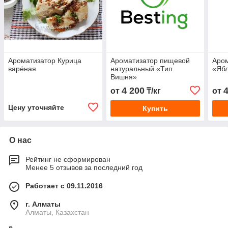
Ароматизатор Курица
Ароматизатор пищевой
Аро
варёная
натуральный «Тип
«Яб
Вишня»
4 200
от
₸/кг
от
Цену уточняйте
Купить
О нас
Рейтинг не сформирован
Менее 5 отзывов за последний год
Работает с 09.11.2016
г. Алматы
Алматы, Казахстан