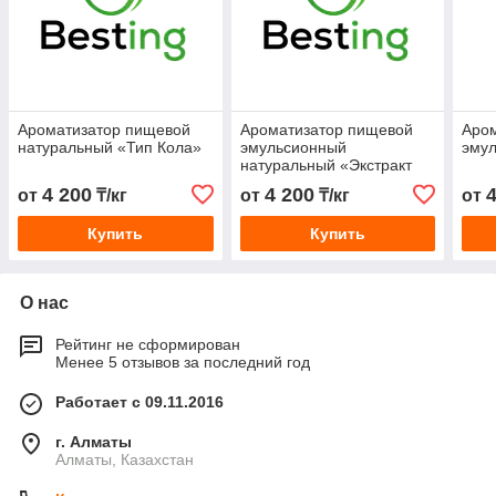
Ароматизатор пищевой
Ароматизатор пищевой
Аро
натуральный «Тип Кола»
эмульсионный
эму
натуральный «Экстракт
трав»
4 200
4 200
от
₸/кг
от
₸/кг
от
Купить
Купить
О нас
Рейтинг не сформирован
Менее 5 отзывов за последний год
Работает с 09.11.2016
г. Алматы
Алматы, Казахстан