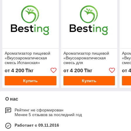
Ароматизатор пищевой
Ароматизатор пищевой
Аро
«Вкусоароматическая
«Вкусоароматическая
«Вку
смесь Испанская»
смесь для
смес
полуфабрикатов»
Дом
4 200
4 200
от
₸/кг
от
₸/кг
от
Купить
Купить
О нас
Рейтинг не сформирован
Менее 5 отзывов за последний год
Работает с 09.11.2016