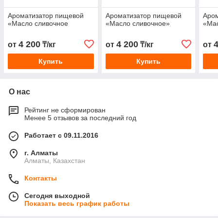
Ароматизатор пищевой
Ароматизатор пищевой
Аро
«Масло сливочное
«Масло сливочное»
«Ма
4 200
4 200
от
₸/кг
от
₸/кг
от
Купить
Купить
О нас
Рейтинг не сформирован
Менее 5 отзывов за последний год
Работает с 09.11.2016
г. Алматы
Алматы, Казахстан
Контакты
Сегодня выходной
Показать весь график работы