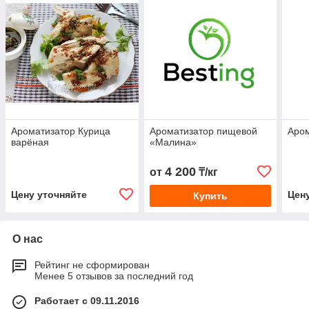
Ароматизатор Курица
Ароматизатор пищевой
Аром
варёная
«Малина»
4 200
от
₸/кг
Цену уточняйте
Цен
Купить
О нас
Рейтинг не сформирован
Менее 5 отзывов за последний год
Работает с 09.11.2016