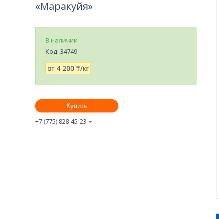
«Маракуйя»
В наличии
Код:
34749
от
4 200 ₸/кг
Купить
+7 (775) 828-45-23