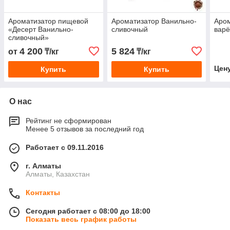
Ароматизатор пищевой
Ароматизатор Ванильно-
Аром
«Десерт Ванильно-
сливочный
вар
сливочный»
4 200
5 824
от
₸/кг
₸/кг
Цен
Купить
Купить
О нас
Рейтинг не сформирован
Менее 5 отзывов за последний год
Работает с 09.11.2016
г. Алматы
Алматы, Казахстан
Контакты
Сегодня работает с 08:00 до 18:00
Показать весь график работы