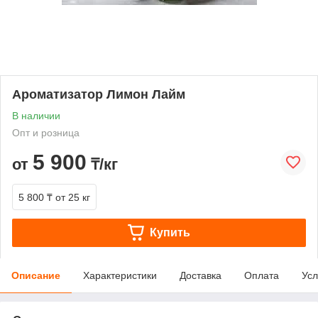
Ароматизатор Лимон Лайм
В наличии
Опт и розница
5 900
от
₸/кг
5 800 ₸
от 25 кг
Купить
Описание
Характеристики
Доставка
Оплата
Усл