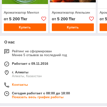
Ароматизатор Ментол
Ароматизатор Апельсин
Аро
5 200
5 200
от
₸/кг
от
₸/кг
от
Купить
Купить
О нас
Рейтинг не сформирован
Менее 5 отзывов за последний год
Работает с 09.11.2016
г. Алматы
Алматы, Казахстан
Контакты
Сегодня работает с 08:00 до 18:00
Показать весь график работы