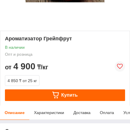
Ароматизатор Грейпфрут
В наличии
Опт и розница
4 900
от
₸/кг
4 850 ₸
от 25 кг
Купить
Описание
Характеристики
Доставка
Оплата
Усл