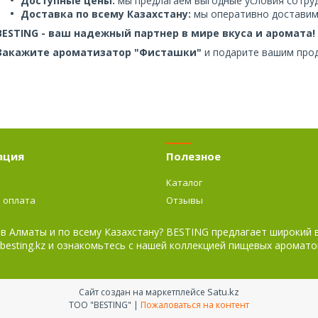
Доступные цены:
мы предлагаем выгодные условия сотруд
Доставка по всему Казахстану:
мы оперативно доставим 
BESTING - ваш надежный партнер в мире вкуса и аромата!
Закажите ароматизатор "Фисташки"
и подарите вашим прод
ация
Полезное
Каталог
и оплата
Отзывы
 в Алматы и по всему Казахстану? BESTING предлагает широкий
besting.kz и ознакомьтесь с нашей коллекцией пищевых аромато
Satu.kz
Сайт создан на маркетплейсе
ТОО "BESTING" |
Пожаловаться на контент