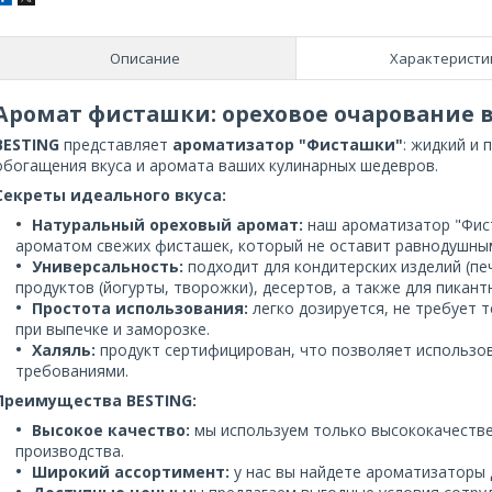
Описание
Характеристи
Аромат фисташки: ореховое очарование 
BESTING
представляет
ароматизатор "Фисташки"
: жидкий и
обогащения вкуса и аромата ваших кулинарных шедевров.
Секреты идеального вкуса:
Натуральный ореховый аромат:
наш ароматизатор "Фис
ароматом свежих фисташек, который не оставит равнодушным
Универсальность:
подходит для кондитерских изделий (п
продуктов (йогурты, творожки), десертов, а также для пикант
Простота использования:
легко дозируется, не требует 
при выпечке и заморозке.
Халяль:
продукт сертифицирован, что позволяет использов
требованиями.
Преимущества BESTING:
Высокое качество:
мы используем только высококачестве
производства.
Широкий ассортимент:
у нас вы найдете ароматизаторы 