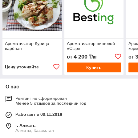
Ароматизатор Курица
Ароматизатор пищевой
Аро
варёная
«Сыр»
кор
4 200
от
₸/кг
от
Цену уточняйте
Купить
О нас
Рейтинг не сформирован
Менее 5 отзывов за последний год
Работает с 09.11.2016
г. Алматы
Алматы, Казахстан